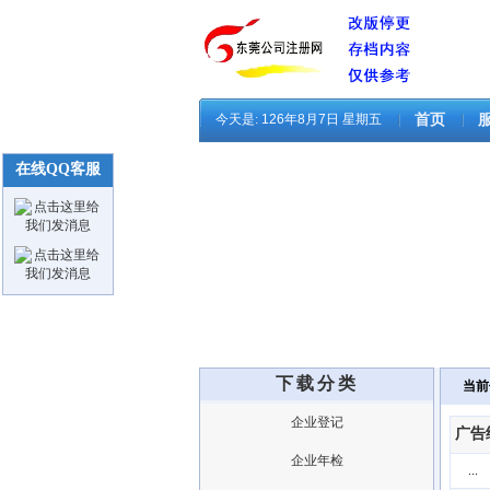
今天是:
126年8月7日 星期五
首页
在线QQ客服
下载分类
当前
企业登记
广告
企业年检
...