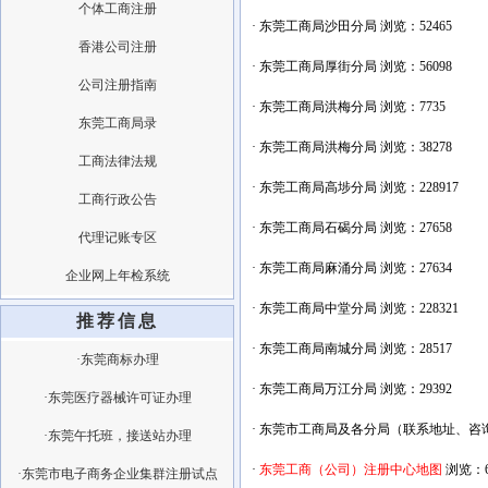
个体工商注册
·
东莞工商局沙田分局
浏览：52465
香港公司注册
·
东莞工商局厚街分局
浏览：56098
公司注册指南
·
东莞工商局洪梅分局
浏览：7735
东莞工商局录
·
东莞工商局洪梅分局
浏览：38278
工商法律法规
·
东莞工商局高埗分局
浏览：228917
工商行政公告
·
东莞工商局石碣分局
浏览：27658
代理记账专区
·
东莞工商局麻涌分局
浏览：27634
企业网上年检系统
·
东莞工商局中堂分局
浏览：228321
推荐信息
·
东莞工商局南城分局
浏览：28517
·东莞商标办理
·
东莞工商局万江分局
浏览：29392
·东莞医疗器械许可证办理
·
东莞市工商局及各分局（联系地址、咨
·东莞午托班，接送站办理
·
东莞工商（公司）注册中心地图
浏览：6
·东莞市电子商务企业集群注册试点